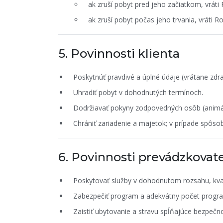
ak zruší pobyt pred jeho začiatkom, vráti 
ak zruší pobyt počas jeho trvania, vráti Ro
5. Povinnosti klienta
Poskytnúť pravdivé a úplné údaje (vrátane zdr
Uhradiť pobyt v dohodnutých termínoch.
Dodržiavať pokyny zodpovedných osôb (animáto
Chrániť zariadenie a majetok; v prípade spôso
6. Povinnosti prevádzkovat
Poskytovať služby v dohodnutom rozsahu, kval
Zabezpečiť program a adekvátny počet progr
Zaistiť ubytovanie a stravu spĺňajúce bezpečn