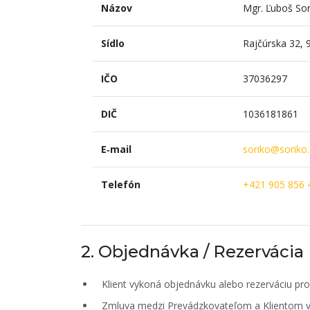
Názov
Mgr. Ľuboš Sor
Sídlo
Rajčúrska 32, 
IČO
37036297
DIČ
1036181861
E‑mail
soriko@soriko.
Telefón
+421 905 856 
2. Objednávka / Rezervácia
Klient vykoná objednávku alebo rezerváciu pro
Zmluva medzi Prevádzkovateľom a Klientom vz