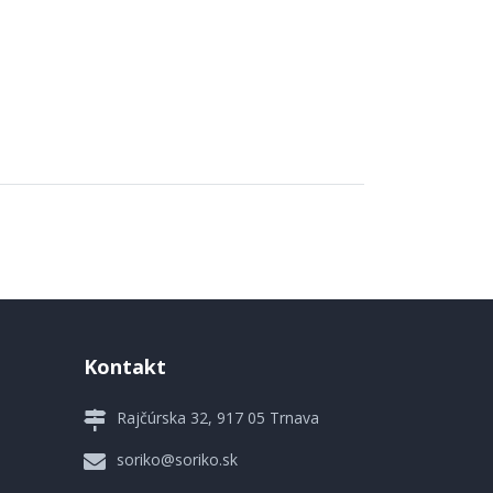
Kontakt
Rajčúrska 32, 917 05 Trnava
soriko@soriko.sk