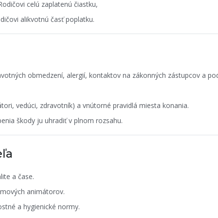
Rodičovi celú zaplatenú čiastku,
dičovi alikvotnú časť poplatku.
avotných obmedzení, alergií, kontaktov na zákonných zástupcov a pod
ri, vedúci, zdravotník) a vnútorné pravidlá miesta konania.
benia škody ju uhradiť v plnom rozsahu.
eľa
ite a čase.
amových animátorov.
ostné a hygienické normy.