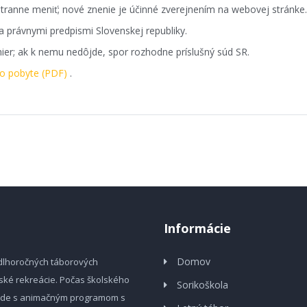
tranne meniť; nové znenie je účinné zverejnením na webovej stránke.
 právnymi predpismi Slovenskej republiky.
mier; ak k nemu nedôjde, spor rozhodne príslušný súd SR.
o pobyte (PDF)
.
Informácie
Domov
o dlhoročných táborových
ské rekreácie. Počas školského
Sorikoškola
írode s animačným programom s