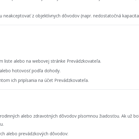
u neakceptovať z objektívnych dôvodov (napr. nedostatočná kapacita
 liste alebo na webovej stránke Prevádzkovateľa.
alebo hotovosť podľa dohody.
om ich pripísania na účet Prevádzkovateľa.
rodinných alebo zdravotných dôvodov písomnou žiadosťou. Ak už bol p
u.
kých alebo prevádzkových dôvodov: