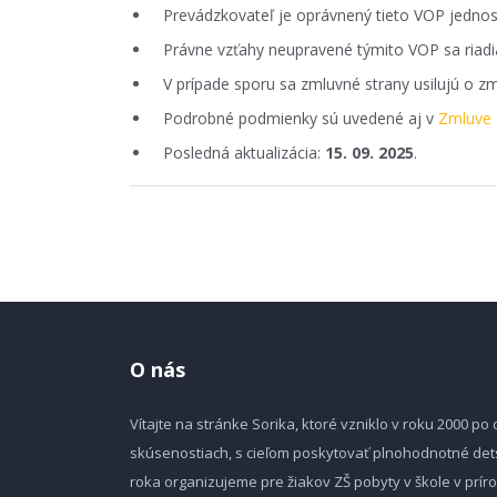
Prevádzkovateľ je oprávnený tieto VOP jednos
Právne vzťahy neupravené týmito VOP sa riadia
V prípade sporu sa zmluvné strany usilujú o z
Podrobné podmienky sú uvedené aj v
Zmluve 
Posledná aktualizácia:
15. 09. 2025
.
O nás
Vítajte na stránke Sorika, ktoré vzniklo v roku 2000 p
skúsenostiach, s cieľom poskytovať plnohodnotné det
roka organizujeme pre žiakov ZŠ pobyty v škole v pr