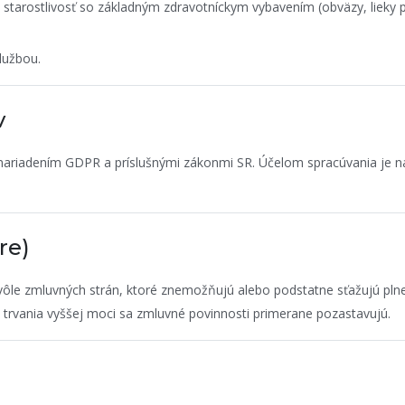
tarostlivosť so základným zdravotníckym vybavením (obväzy, lieky pr
lužbou.
v
nariadením GDPR a príslušnými zákonmi SR. Účelom spracúvania je n
re)
ôle zmluvných strán, ktoré znemožňujú alebo podstatne sťažujú plnen
s trvania vyššej moci sa zmluvné povinnosti primerane pozastavujú.