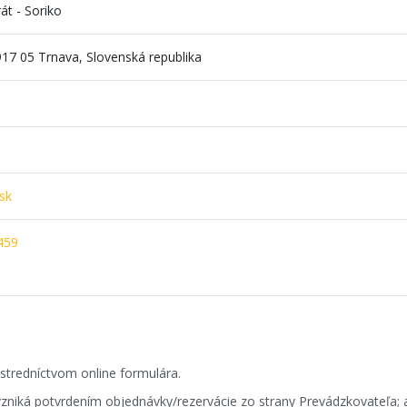
át - Soriko
917 05 Trnava, Slovenská republika
sk
459
stredníctvom online formulára.
niká potvrdením objednávky/rezervácie zo strany Prevádzkovateľa; 