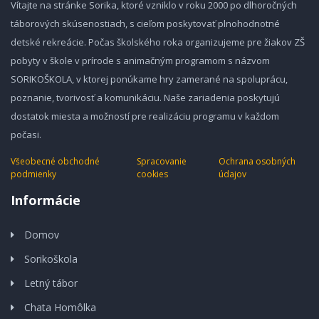
Vítajte na stránke Sorika, ktoré vzniklo v roku 2000 po dlhoročných
táborových skúsenostiach, s cieľom poskytovať plnohodnotné
detské rekreácie. Počas školského roka organizujeme pre žiakov ZŠ
pobyty v škole v prírode s animačným programom s názvom
SORIKOŠKOLA, v ktorej ponúkame hry zamerané na spoluprácu,
poznanie, tvorivosť a komunikáciu. Naše zariadenia poskytujú
dostatok miesta a možností pre realizáciu programu v každom
počasi.
Všeobecné obchodné
Spracovanie
Ochrana osobných
podmienky
cookies
údajov
Informácie
Domov
Sorikoškola
Letný tábor
Chata Homôlka