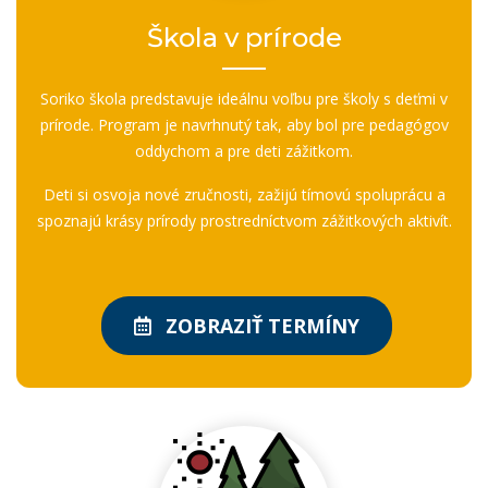
Škola v prírode
Soriko škola predstavuje ideálnu voľbu pre školy s deťmi v
prírode. Program je navrhnutý tak, aby bol pre pedagógov
oddychom a pre deti zážitkom.
Deti si osvoja nové zručnosti, zažijú tímovú spoluprácu a
spoznajú krásy prírody prostredníctvom zážitkových aktivít.
ZOBRAZIŤ TERMÍNY