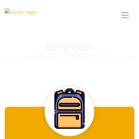
Letný tábor
V Soriku je prima nálada, v Soriku je super zábava! Tak načo ešte čakáš?
Zaži so Sorikom leto plné nezabudnuteľných zážitkov. Podaj si prihlášku už dnes a rezervuj si miesto v tábore hier a zábavy.
ZOBRAZIŤ VIAC