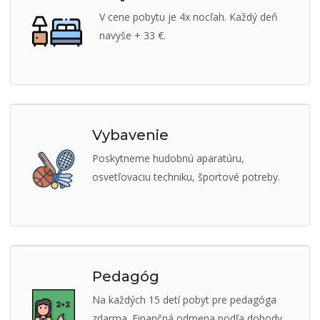
V cene pobytu je 4x nocľah. Každý deň
navyše + 33 €.
Vybavenie
Poskytneme hudobnú aparatúru,
osvetľovaciu techniku, športové potreby.
Pedagóg
Na každých 15 detí pobyt pre pedagóga
zdarma. Finančná odmena podľa dohody.