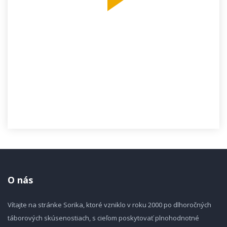
O nás
Vítajte na stránke Sorika, ktoré vzniklo v roku 2000 po dlhoročných
táborových skúsenostiach, s cieľom poskytovať plnohodnotné